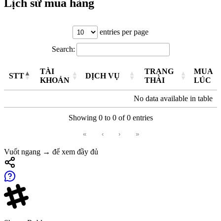
Lịch sử mua hàng
entries per page
Search:
TÀI
TRẠNG
MUA
STT
DỊCH VỤ
KHOẢN
THÁI
LÚC
No data available in table
Showing 0 to 0 of 0 entries
«
‹
›
»
Vuốt ngang → để xem đầy đủ