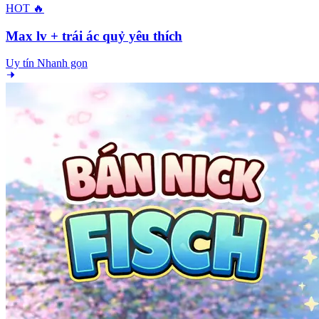
HOT 🔥
Max lv + trái ác quỷ yêu thích
Uy tín
Nhanh gọn