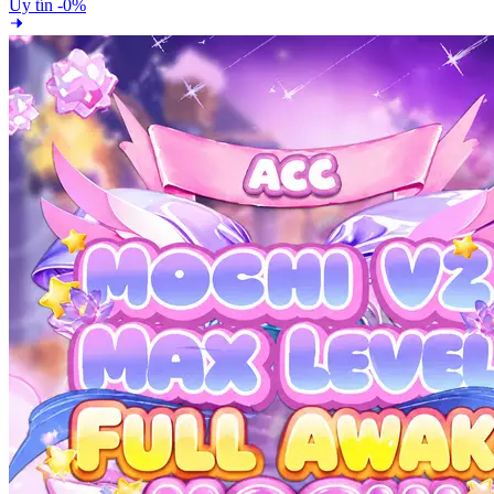
Uy tín
-0%