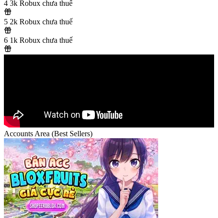
4
3k Robux chưa thuế
5
2k Robux chưa thuế
6
1k Robux chưa thuế
Accounts Area (Best Sellers)