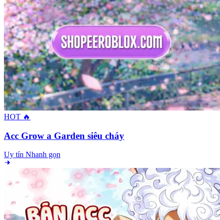
HOT 🔥
Acc Grow a Garden siêu cháy
Uy tín
Nhanh gọn