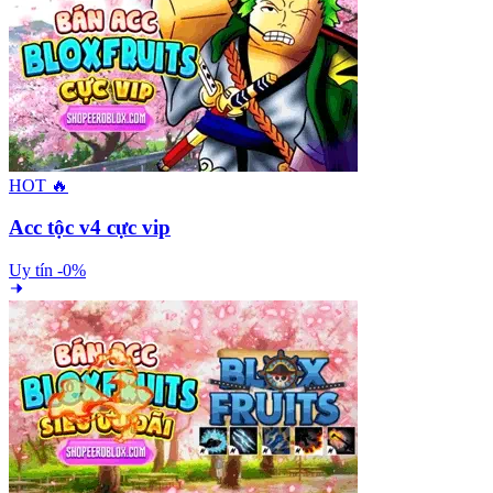
HOT 🔥
Acc tộc v4 cực vip
Uy tín
-0%