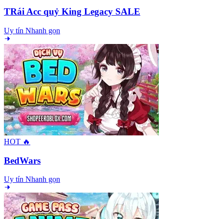
TRái Acc quỷ King Legacy SALE
Uy tín
Nhanh gọn
HOT 🔥
BedWars
Uy tín
Nhanh gọn