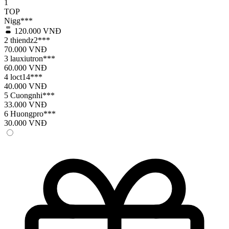
1
TOP
Nigg***
120.000 VNĐ
2
thiendz2***
70.000 VNĐ
3
lauxiutron***
60.000 VNĐ
4
loct14***
40.000 VNĐ
5
Cuongnhi***
33.000 VNĐ
6
Huongpro***
30.000 VNĐ