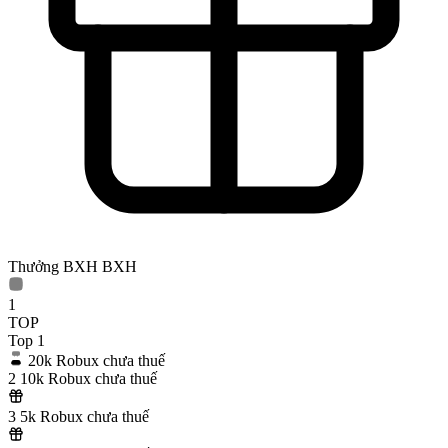
Thưởng BXH
BXH
1
TOP
Top 1
20k Robux chưa thuế
2
10k Robux chưa thuế
3
5k Robux chưa thuế